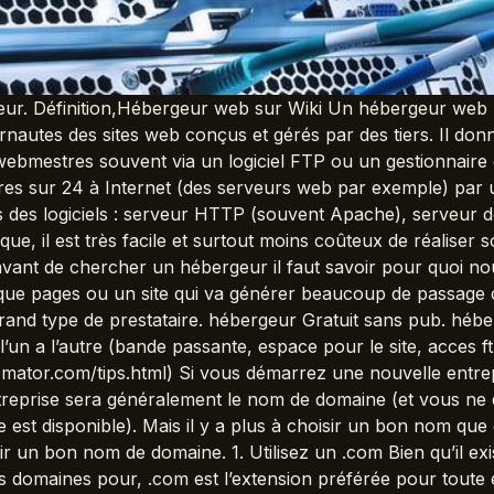
ur. Définition,Hébergeur web sur Wiki Un hébergeur web (o
rnautes des sites web conçus et gérés par des tiers. Il donn
mestres souvent via un logiciel FTP ou un gestionnaire de 
es sur 24 à Internet (des serveurs web par exemple) par u
lés des logiciels : serveur HTTP (souvent Apache), serveu
ue, il est très facile et surtout moins coûteux de réaliser 
avant de chercher un hébergeur il faut savoir pour quoi nou
lque pages ou un site qui va générer beaucoup de passag
grand type de prestataire. hébergeur Gratuit sans pub. héb
l’un a l’autre (bande passante, espace pour le site, acces 
ator.com/tips.html) Si vous démarrez une nouvelle entre
reprise sera généralement le nom de domaine (et vous ne
ne est disponible). Mais il y a plus à choisir un bon nom qu
sir un bon nom de domaine. 1. Utilisez un .com Bien qu’il e
s domaines pour, .com est l’extension préférée pour toute 