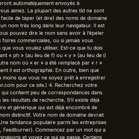
 seront automatiquement envoyés à
us aimez. La plupart des autres tld ne sont
s facile de taper (et dire) des noms de domaine
un nom très long dans leur navigateur. Il est
us pouvez dire le nom sans avoir à l’épeler
 foires commerciales, ou si jamais vous
m que vous voulez utiliser. Est-ce que tu dois
t « ph » (au lieu de f) ou « y » (au lieu de i)
re nom où « er » a été remplacé par « r »
ent il est orthographié. En outre, bien que
 à moins que vous ne soyez prêt à enregistrer
ator.com pour ce site.) 4. Recherchez votre
om qui contient peu de correspondances dans
les résultats de recherche. S’il existe déjà
ire et générique qui est déjà encombré de
n nom distinctif. Votre nom de domaine devrait
ne tendance populaire parmi les entreprises
e, Feedburner). Commencez par un mot qui a
minaisons et voyez ce qui se passe. Certains