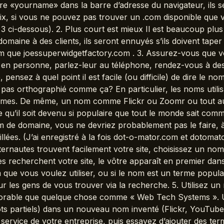
re «yourname» dans la barre d’adresse du navigateur, ils
, si vous ne pouvez pas trouver un .com disponible que vo
 # 3 ci-dessous). 2. Plus court est mieux Il est beaucoup plu
maine à des clients, ils seront ennuyés s’ils doivent taper 
m que joessuperwidgetfactory.com . 3. Assurez-vous que vo
s en personne, parlez-leur au téléphone, rendez-vous à des
nsez à quel point il est facile (ou difficile) de dire le no
pas orthographié comme ça? En particulier, les noms utilisan
èmes. De même, un nom comme Flickr ou Zoomr ou tout aut
 qu’il soit devenu si populaire que tout le monde sait comm
nom de domaine, vous ne devriez probablement pas le faire,
ntillées. (J’ai enregistré à la fois dot-o-mator.com et dotom
ternautes trouvent facilement votre site, choisissez un n
s recherchent votre site, le vôtre apparaît en premier dans 
que vous voulez utiliser, ou si le nom est un terme popula
pour les gens de vous trouver via la recherche. 5. Utilisez u
morable que quelque chose comme « Web Tech Systems ». U
ts partiels) dans un nouveau nom inventé (Flickr, YouTub
 service de votre entreprise, puis essayez d’ajouter des ter