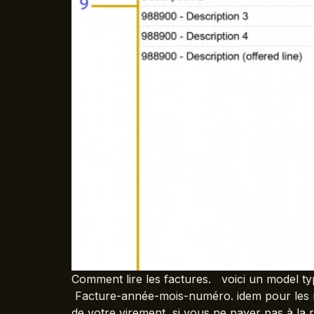
Comment lire les factures. voici un model ty
Facture-année-mois-numéro. idem pour les n
de votre virement, si vous ne payer pas à la