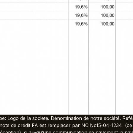
pe: Logo de la societé. Dénomination de notre société. Ré
ote de crédit FA est remplacer par NC Nc15-04-1234 (ce
 réception) si au-qu’une communication de payement le pay