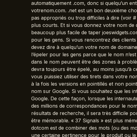
automatiquement .com, donc si quelqu’un ent
votrenom.com. .net est un bon deuxième choix
pas appropriés ou trop difficiles à dire (voir
plus courts. Et si vous donnez votre nom de do
beaucoup plus facile de taper joeswidgets.co
pour les gens. Si vous rencontrez des client
devez dire à quelqu’un votre nom de domaine, pe
l’épeler pour les gens parce que le nom n’est 
dans le nom peuvent être des zones à probl
devra toujours être épelé, au moins jusqu’à ce
vous puissiez utiliser des tirets dans votre 
à la fois les versions en pointillés et non poi
nom sur Google. Si vous souhaitez que les in
Google. De cette façon, lorsque les internaute
des millions de correspondances pour le nom 
résultats de recherche, il sera très difficile 
être mémorable. « 37 Signals » est plus mé
dotcom est de combiner des mots (ou des mo
une certaine pertinence pour le produit ou le