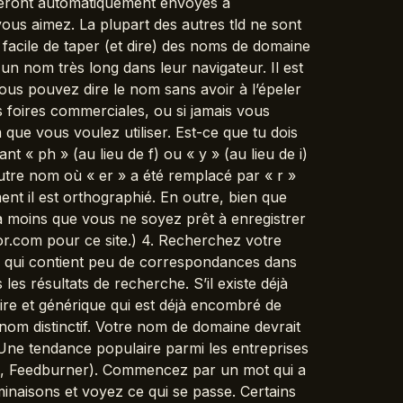
 seront automatiquement envoyés à
us aimez. La plupart des autres tld ne sont
s facile de taper (et dire) des noms de domaine
un nom très long dans leur navigateur. Il est
us pouvez dire le nom sans avoir à l’épeler
 foires commerciales, ou si jamais vous
m que vous voulez utiliser. Est-ce que tu dois
t « ph » (au lieu de f) ou « y » (au lieu de i)
re nom où « er » a été remplacé par « r »
ent il est orthographié. En outre, bien que
 à moins que vous ne soyez prêt à enregistrer
ator.com pour ce site.) 4. Recherchez votre
om qui contient peu de correspondances dans
les résultats de recherche. S’il existe déjà
ire et générique qui est déjà encombré de
n nom distinctif. Votre nom de domaine devrait
ne tendance populaire parmi les entreprises
e, Feedburner). Commencez par un mot qui a
minaisons et voyez ce qui se passe. Certains