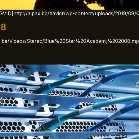
[KGVID]http://alpax.be/Xavier/wp-content/uploads/2018/0
08
alpax.be/Videos/Starac/Blue%20Star%20Academij%202008.m