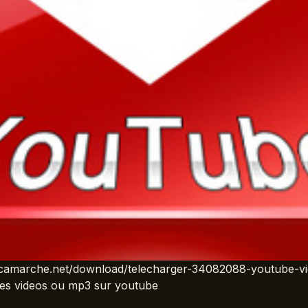
entcamarche.net/download/telecharger-34082088-youtube-vi
es videos ou mp3 sur youtube