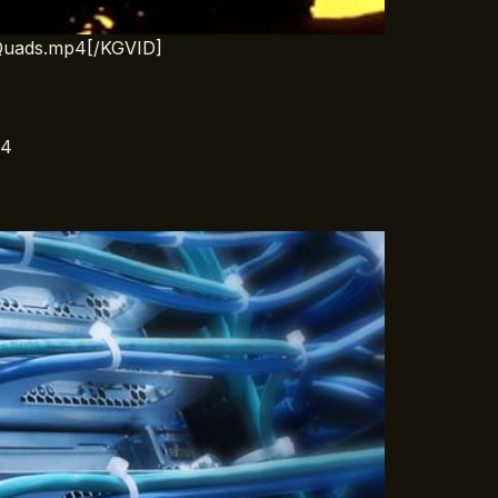
8/Quads.mp4[/KGVID]
p4