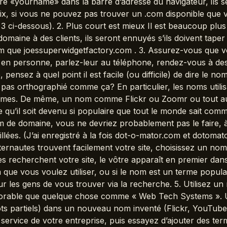
re «yourname» dans la barre d’adresse du navigateur, ils
, si vous ne pouvez pas trouver un .com disponible que vo
 # 3 ci-dessous). 2. Plus court est mieux Il est beaucoup plu
maine à des clients, ils seront ennuyés s’ils doivent taper 
m que joessuperwidgetfactory.com . 3. Assurez-vous que vo
s en personne, parlez-leur au téléphone, rendez-vous à des
nsez à quel point il est facile (ou difficile) de dire le no
pas orthographié comme ça? En particulier, les noms utilisan
èmes. De même, un nom comme Flickr ou Zoomr ou tout aut
 qu’il soit devenu si populaire que tout le monde sait comm
nom de domaine, vous ne devriez probablement pas le faire,
ntillées. (J’ai enregistré à la fois dot-o-mator.com et dotom
ternautes trouvent facilement votre site, choisissez un n
s recherchent votre site, le vôtre apparaît en premier dans 
que vous voulez utiliser, ou si le nom est un terme popula
pour les gens de vous trouver via la recherche. 5. Utilisez u
morable que quelque chose comme « Web Tech Systems ». U
ts partiels) dans un nouveau nom inventé (Flickr, YouTub
 service de votre entreprise, puis essayez d’ajouter des ter