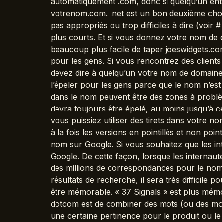
automatiquement .com, donc si quelqu’un ent
votrenom.com. .net est un bon deuxième choix
pas appropriés ou trop difficiles à dire (voir
plus courts. Et si vous donnez votre nom de do
beaucoup plus facile de taper joeswidgets.co
pour les gens. Si vous rencontrez des client
devez dire à quelqu’un votre nom de domaine, pe
l’épeler pour les gens parce que le nom n’est 
dans le nom peuvent être des zones à probl
devra toujours être épelé, au moins jusqu’à ce
vous puissiez utiliser des tirets dans votre 
à la fois les versions en pointillés et non poi
nom sur Google. Si vous souhaitez que les in
Google. De cette façon, lorsque les internaute
des millions de correspondances pour le nom 
résultats de recherche, il sera très difficile 
être mémorable. « 37 Signals » est plus mé
dotcom est de combiner des mots (ou des mo
une certaine pertinence pour le produit ou le