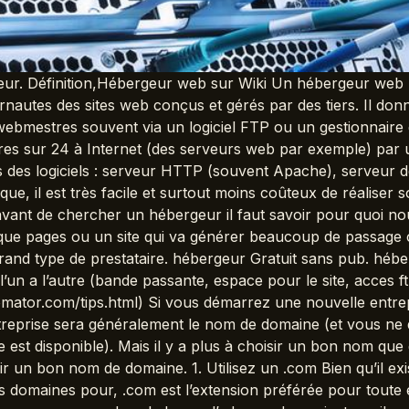
ur. Définition,Hébergeur web sur Wiki Un hébergeur web (o
rnautes des sites web conçus et gérés par des tiers. Il donn
mestres souvent via un logiciel FTP ou un gestionnaire de 
es sur 24 à Internet (des serveurs web par exemple) par u
lés des logiciels : serveur HTTP (souvent Apache), serveu
ue, il est très facile et surtout moins coûteux de réaliser 
avant de chercher un hébergeur il faut savoir pour quoi nou
lque pages ou un site qui va générer beaucoup de passag
grand type de prestataire. hébergeur Gratuit sans pub. héb
l’un a l’autre (bande passante, espace pour le site, acces 
ator.com/tips.html) Si vous démarrez une nouvelle entre
reprise sera généralement le nom de domaine (et vous ne
ne est disponible). Mais il y a plus à choisir un bon nom qu
sir un bon nom de domaine. 1. Utilisez un .com Bien qu’il e
s domaines pour, .com est l’extension préférée pour toute 