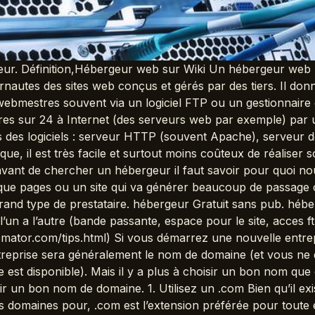
ur. Définition,Hébergeur web sur Wiki Un hébergeur web (o
rnautes des sites web conçus et gérés par des tiers. Il donn
mestres souvent via un logiciel FTP ou un gestionnaire de 
es sur 24 à Internet (des serveurs web par exemple) par u
lés des logiciels : serveur HTTP (souvent Apache), serveu
ue, il est très facile et surtout moins coûteux de réaliser 
avant de chercher un hébergeur il faut savoir pour quoi nou
lque pages ou un site qui va générer beaucoup de passag
grand type de prestataire. hébergeur Gratuit sans pub. héb
l’un a l’autre (bande passante, espace pour le site, acces 
ator.com/tips.html) Si vous démarrez une nouvelle entre
reprise sera généralement le nom de domaine (et vous ne
ne est disponible). Mais il y a plus à choisir un bon nom qu
sir un bon nom de domaine. 1. Utilisez un .com Bien qu’il e
s domaines pour, .com est l’extension préférée pour toute 