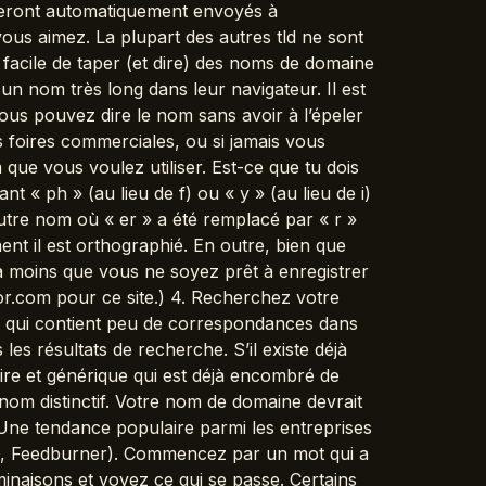
 seront automatiquement envoyés à
us aimez. La plupart des autres tld ne sont
s facile de taper (et dire) des noms de domaine
un nom très long dans leur navigateur. Il est
us pouvez dire le nom sans avoir à l’épeler
 foires commerciales, ou si jamais vous
m que vous voulez utiliser. Est-ce que tu dois
t « ph » (au lieu de f) ou « y » (au lieu de i)
re nom où « er » a été remplacé par « r »
ent il est orthographié. En outre, bien que
 à moins que vous ne soyez prêt à enregistrer
ator.com pour ce site.) 4. Recherchez votre
om qui contient peu de correspondances dans
les résultats de recherche. S’il existe déjà
ire et générique qui est déjà encombré de
n nom distinctif. Votre nom de domaine devrait
ne tendance populaire parmi les entreprises
e, Feedburner). Commencez par un mot qui a
minaisons et voyez ce qui se passe. Certains