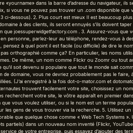
re «yourname» dans la barre d’adresse du navigateur, ils
, si vous ne pouvez pas trouver un .com disponible que vo
 # 3 ci-dessous). 2. Plus court est mieux Il est beaucoup plu
maine à des clients, ils seront ennuyés s’ils doivent taper 
m que joessuperwidgetfactory.com . 3. Assurez-vous que vo
s en personne, parlez-leur au téléphone, rendez-vous à des
nsez à quel point il est facile (ou difficile) de dire le no
pas orthographié comme ça? En particulier, les noms utilisan
èmes. De même, un nom comme Flickr ou Zoomr ou tout aut
 qu’il soit devenu si populaire que tout le monde sait comm
nom de domaine, vous ne devriez probablement pas le faire,
ntillées. (J’ai enregistré à la fois dot-o-mator.com et dotom
ternautes trouvent facilement votre site, choisissez un n
s recherchent votre site, le vôtre apparaît en premier dans 
que vous voulez utiliser, ou si le nom est un terme popula
pour les gens de vous trouver via la recherche. 5. Utilisez u
morable que quelque chose comme « Web Tech Systems ». U
ts partiels) dans un nouveau nom inventé (Flickr, YouTub
 service de votre entreprise, puis essayez d’ajouter des ter