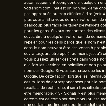
automatiquement .com, donc si quelqu’un ent
votrenom.com. .net est un bon deuxième choix
pas appropriés ou trop difficiles à dire (voir
plus courts. Et si vous donnez votre nom de do
beaucoup plus facile de taper joeswidgets.co
pour les gens. Si vous rencontrez des client
devez dire à quelqu’un votre nom de domaine, pe
l’épeler pour les gens parce que le nom n’est 
dans le nom peuvent être des zones à probl
devra toujours être épelé, au moins jusqu’à ce
vous puissiez utiliser des tirets dans votre 
à la fois les versions en pointillés et non poi
nom sur Google. Si vous souhaitez que les in
Google. De cette façon, lorsque les internaute
des millions de correspondances pour le nom 
résultats de recherche, il sera très difficile 
être mémorable. « 37 Signals » est plus mé
dotcom est de combiner des mots (ou des mo
une certaine pertinence pour le produit ou le