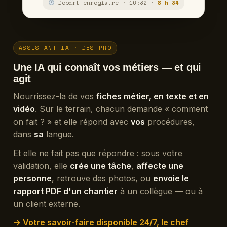
Départ enregistré · 16:32 ·
8 h 34
ASSISTANT IA · DÈS PRO
Une IA qui connaît vos métiers — et qui
agit
Nourrissez-la de vos
fiches métier, en texte et en
vidéo
. Sur le terrain, chacun demande « comment
on fait ? » et elle répond avec
vos
procédures,
dans
sa
langue.
Et elle ne fait pas que répondre : sous votre
validation, elle
crée une tâche
,
affecte une
personne
, retrouve des photos, ou
envoie le
rapport PDF d'un chantier
à un collègue — ou à
un client externe.
→ Votre savoir-faire disponible 24/7, le chef