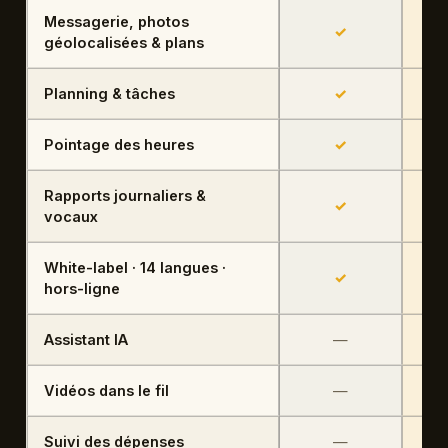
Messagerie, photos
Inclus
✓
géolocalisées & plans
Planning & tâches
Inclus
✓
Pointage des heures
Inclus
✓
Rapports journaliers &
Inclus
✓
vocaux
White-label · 14 langues ·
Inclus
✓
hors-ligne
Assistant IA
Non inclus
—
Vidéos dans le fil
Non inclus
—
Suivi des dépenses
Non inclus
—