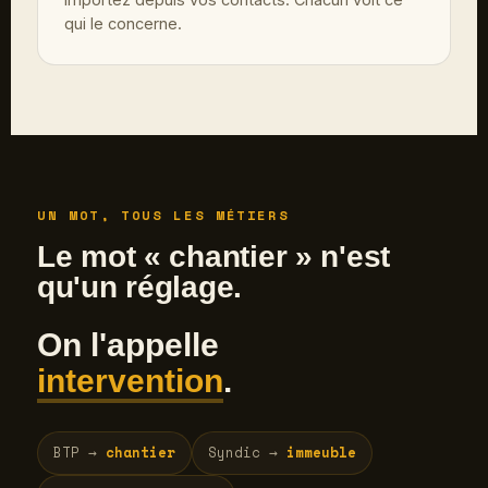
qui le concerne.
UN MOT, TOUS LES MÉTIERS
Le mot « chantier » n'est
qu'un réglage.
On l'appelle
intervention
.
BTP →
chantier
Syndic →
immeuble