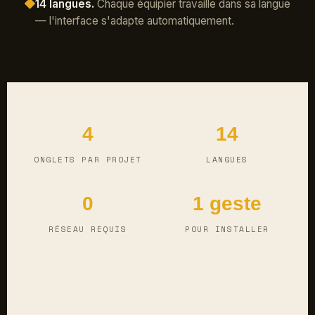
◆
14 langues.
Chaque équipier travaille dans sa langue
— l'interface s'adapte automatiquement.
4
14
ONGLETS PAR PROJET
LANGUES
0
1 geste
RÉSEAU REQUIS
POUR INSTALLER