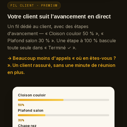
FIL CLIENT · PREMIUM
Votre client suit l'avancement en direct
Un fil dédié au client, avec des étapes
d'avancement — « Cloison couloir 50 % », «
Plafond salon 30 % ». Une étape à 100 % bascule
toute seule dans « Terminé ✓ ».
→ Beaucoup moins d'appels « où en êtes-vous ?
». Un client rassuré, sans une minute de réunion
en plus.
Cloison couloir
50%
Plafond salon
30%
Chape rez