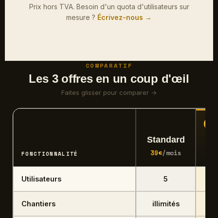
Prix hors TVA. Besoin d'un quota d'utilisateurs sur
mesure ?
Écrivez-nous →
COMPARATIF
Les 3 offres en un coup d'œil
Faites glisser pour comparer →
★ 
Standard
39€
/mois
FONCTIONNALITÉ
Utilisateurs
5
Chantiers
illimités