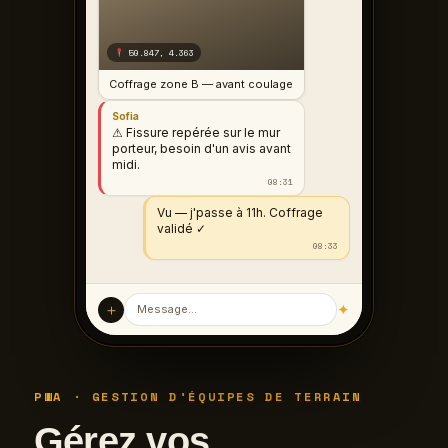
50.847, 4.363
Coffrage zone B — avant coulage
Sofia
⚠ Fissure repérée sur le mur
porteur, besoin d'un avis avant
midi.
08:31
Vu — j'passe à 11h. Coffrage
validé ✓
08:33
＋
✦
Message…
PWA · GESTION D'ÉQUIPES DE TERRAIN
Gérez vos