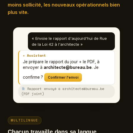
moins sollicité, les nouveaux opérationnels bien
plus vite.
« Envoie le rapport d'aujourd'hui de Rue
de la Loi 42 à l'architecte »
✦ Assistant
Je prépare le rapport du jour + le PDF, à
envoyer à
architecte@bureau.be
. Je
confirme ?
Confirmer l'envoi
Rapport envoyé à architecte@bureau.be
(PDF joint)
MULTILINGUE
Chacun travaille dans sa langue