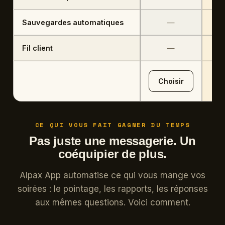
Sauvegardes automatiques
Non inclus
—
Fil client
Non inclus
—
Choisir
CE QUI VOUS FAIT GAGNER DU TEMPS
Pas juste une messagerie. Un
coéquipier de plus.
Alpax App automatise ce qui vous mange vos
soirées : le pointage, les rapports, les réponses
aux mêmes questions. Voici comment.