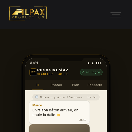
8:24
▲ ▲ ▮▮▮
Rue de la Loi 42
3 en ligne
CHANTIER · ACTIF
Fil
Photos
Plan
Rapports
Marco a pointé l'arrivée · 07:58
Marco
Livraison béton arrivée, on
coule la dalle
08:12