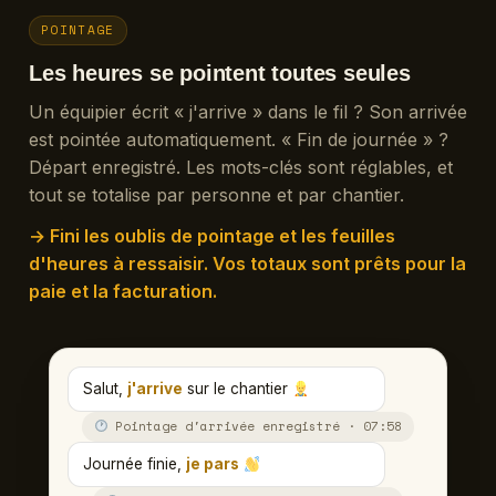
POINTAGE
Les heures se pointent toutes seules
Un équipier écrit « j'arrive » dans le fil ? Son arrivée
est pointée automatiquement. « Fin de journée » ?
Départ enregistré. Les mots-clés sont réglables, et
tout se totalise par personne et par chantier.
→ Fini les oublis de pointage et les feuilles
d'heures à ressaisir. Vos totaux sont prêts pour la
paie et la facturation.
Salut,
j'arrive
sur le chantier
Pointage d'arrivée enregistré · 07:58
Journée finie,
je pars