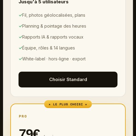
Jusqu'à 5 utilisateurs
✓
Fil, photos géolocalisées, plans
✓
Planning & pointage des heures
✓
Rapports IA & rapports vocaux
✓
Équipe, rôles & 14 langues
✓
White-label · hors-ligne · export
Choisir Standard
★ LE PLUS CHOISI ★
PRO
79€